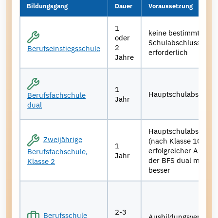
Bildungsgang
Dauer
Voraussetzung
1
keine bestimmter
oder
Schulabschluss
2
Berufseinstiegsschule
erforderlich
Jahre
1
Hauptschulabschlus
Berufsfachschule
Jahr
dual
Hauptschulabschlus
Zweijährige
(nach Klasse 10) un
1
erfolgreicher Abschl
Berufsfachschule,
Jahr
der BFS dual mit 3,0
Klasse 2
besser
2-3
Berufsschule
Ausbildungsvertrag